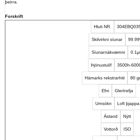
þeirra.
Forskrift
Hluti NR.
304EBQ03
Skilvirkni síunar
99.9
Síunarnákvæmni
0.1
Þjónustulíf
3500h-600
Hámarks rekstrarhiti
80 g
Efni
Glertrefja
Umsókn
Loft þjappa
Ástand
Nýtt
Vottorð
ISO