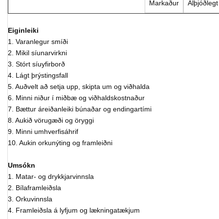
Markaður
Alþjóðlegt
Eiginleiki
1. Varanlegur smíði
2. Mikil síunarvirkni
3. Stórt síuyfirborð
4. Lágt þrýstingsfall
5. Auðvelt að setja upp, skipta um og viðhalda
6. Minni niður í miðbæ og viðhaldskostnaður
7. Bættur áreiðanleiki búnaðar og endingartími
8. Aukið vörugæði og öryggi
9. Minni umhverfisáhrif
10. Aukin orkunýting og framleiðni
Umsókn
1. Matar- og drykkjarvinnsla
2. Bílaframleiðsla
3. Orkuvinnsla
4. Framleiðsla á lyfjum og lækningatækjum