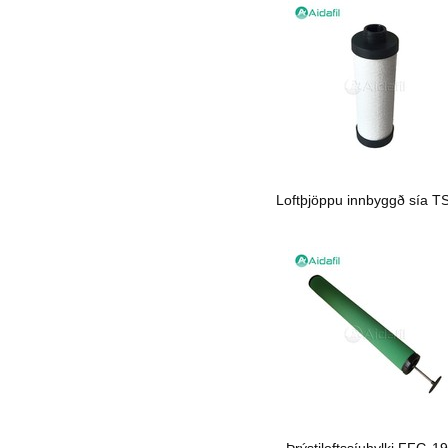
Loftþjöppu innbyggð sía T