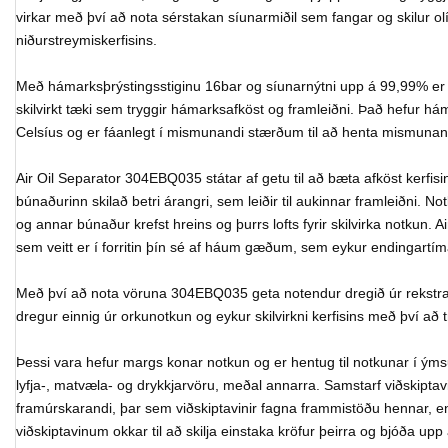
virkar með því að nota sérstakan síunarmiðil sem fangar og skilur olíu 
niðurstreymiskerfisins.
Með hámarksþrýstingsstiginu 16bar og síunarnýtni upp á 99,99% er
skilvirkt tæki sem tryggir hámarksafköst og framleiðni. Það hefur há
Celsíus og er fáanlegt í mismunandi stærðum til að henta mismunan
Air Oil Separator 304EBQ035 státar af getu til að bæta afköst kerfisin
búnaðurinn skilað betri árangri, sem leiðir til aukinnar framleiðni. N
og annar búnaður krefst hreins og þurrs lofts fyrir skilvirka notkun. 
sem veitt er í forritin þín sé af háum gæðum, sem eykur endingartím
Með því að nota vöruna 304EBQ035 geta notendur dregið úr rekstra
dregur einnig úr orkunotkun og eykur skilvirkni kerfisins með því að 
Þessi vara hefur margs konar notkun og er hentug til notkunar í ýms
lyfja-, matvæla- og drykkjarvöru, meðal annarra. Samstarf viðskipta
framúrskarandi, þar sem viðskiptavinir fagna frammistöðu hennar, en
viðskiptavinum okkar til að skilja einstaka kröfur þeirra og bjóða up