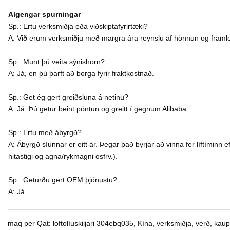
Algengar spurningar
Sp.: Ertu verksmiðja eða viðskiptafyrirtæki?
A: Við erum verksmiðju með margra ára reynslu af hönnun og framle
Sp.: Munt þú veita sýnishorn?
A: Já, en þú þarft að borga fyrir fraktkostnað.
Sp.: Get ég gert greiðsluna á netinu?
A: Já. Þú getur beint pöntun og greitt í gegnum Alibaba.
Sp.: Ertu með ábyrgð?
A: Ábyrgð síunnar er eitt ár. Þegar það byrjar að vinna fer líftíminn e
hitastigi og agna/rykmagni osfrv.).
Sp.: Geturðu gert OEM þjónustu?
A: Já.
maq per Qat: loftolíuskiljari 304ebq035, Kína, verksmiðja, verð, kaup