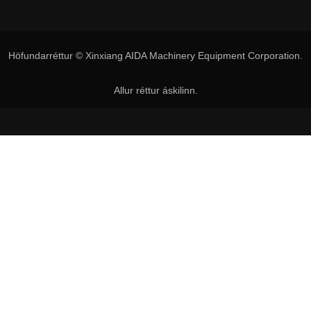
Höfundarréttur © Xinxiang AIDA Machinery Equipment Corporation.
Allur réttur áskilinn.