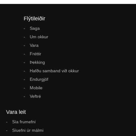
Flýtileiðir
Saga
Um okkur
Vara
Fréttir
Þekking
Hafðu samband við okkur
Endurgjöf
Mobile
Veftré
Vara leit
Sía frumefni
Síuefni úr málmi