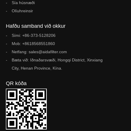
Sía húsnæði
Olíuhreinsir
Hafðu samband við okkur
Sími: +86-373-5128206
Mob: +8618568551860
Netfang: sales@aidafilter.com
Bæta við: Iðnaðarsvæði, Hongqi District, Xinxiang
City, Henan Province, Kína.
QR kóða