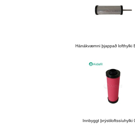
Hánákvæmni þjappað lofthylki 
Innbyggt þrýstiloftssíuhylki