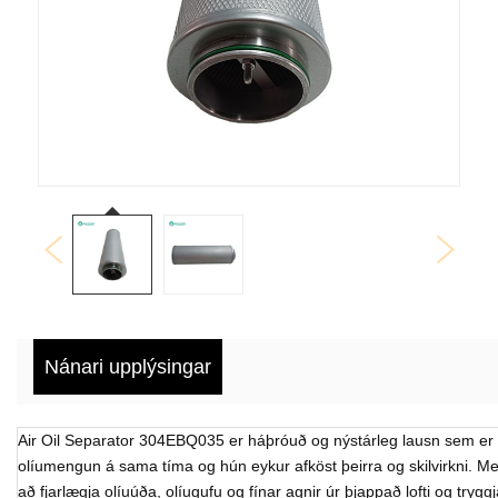
Nánari upplýsingar
Air Oil Separator 304EBQ035 er háþróuð og nýstárleg lausn sem er h
olíumengun á sama tíma og hún eykur afköst þeirra og skilvirkni. Me
að fjarlægja olíuúða, olíugufu og fínar agnir úr þjappað lofti og tryggj