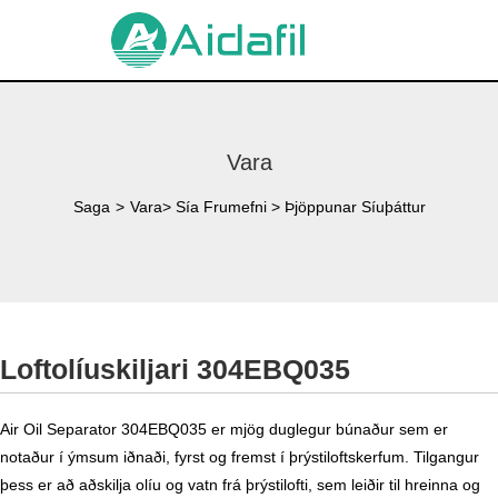
Vara
Saga
>
Vara
>
Sía Frumefni
>
Þjöppunar Síuþáttur
Loftolíuskiljari 304EBQ035
Air Oil Separator 304EBQ035 er mjög duglegur búnaður sem er
notaður í ýmsum iðnaði, fyrst og fremst í þrýstiloftskerfum. Tilgangur
þess er að aðskilja olíu og vatn frá þrýstilofti, sem leiðir til hreinna og