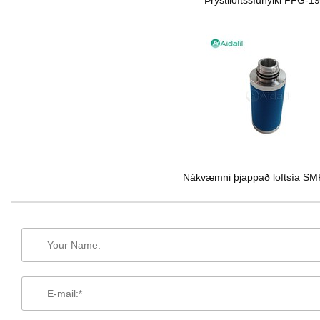
Þrýstiloftssíuhylki FFG-1
Nákvæmni þjappað loftsía SM