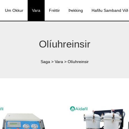
Um Okkur
Vara
Fréttir
Þekking
Hafðu Samband Við
Olíuhreinsir
Saga
>
Vara
>
Olíuhreinsir