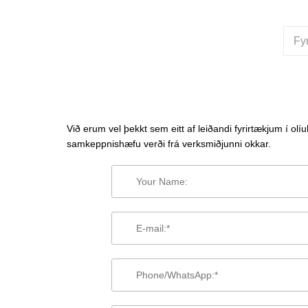
Fyr
Við erum vel þekkt sem eitt af leiðandi fyrirtækjum í o
samkeppnishæfu verði frá verksmiðjunni okkar.