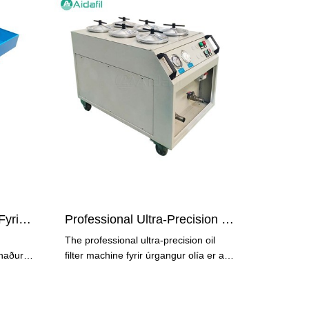
Síuunar- Og Aflitunarvél Fyrir Smurolíuúrgang
Professional Ultra-Precision Oil Filter Machine For Waste...
The professional ultra-precision oil
únaður
filter machine fyrir úrgangur olía er an
háþróaður stykki af