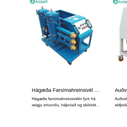
Hágæða Farsímahreinsivél Með Hár Seigju Smurolíu
Hágæða farsímahreinsivélin fyrir há
Auðvel
seigju smurolíu, háþróað og skilvirkt
eldþoli
olíuhreinsikerfi, miðar
síunar