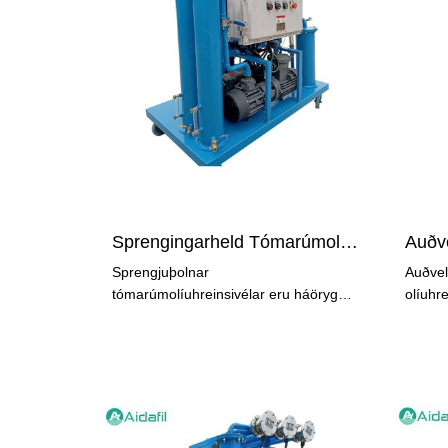
Sprengingarheld Tómarúmolíuhreinsivél
Sprengjuþolnar
Auðvel
tómarúmolíuhreinsivélar eru háöryggis
olíuhre
iðnaðartæki sem eru sérstaklega
vökvao
hönnuð til að